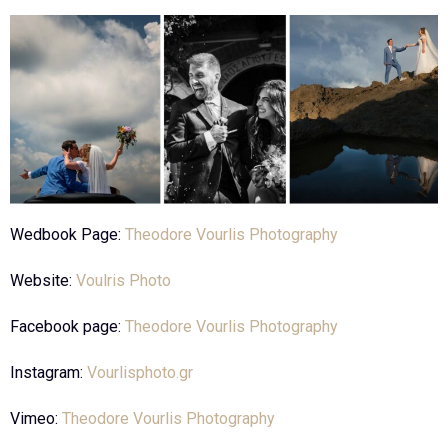
Wedbook Page:
Theodore Vourlis Photography
Website:
Voulris Photo
Facebook page:
Theodore Vourlis Photography
Instagram:
Vourlisphoto.gr
Vimeo:
Theodore Vourlis Photography