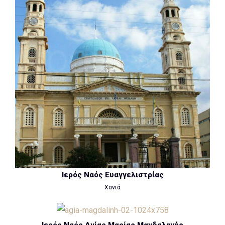
Ιερός Ναός Ευαγγελιστρίας
Χανιά
Ιερός Ναός Αγίας Μαρίας Μαγδαληνής