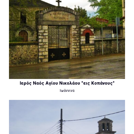
Ιερός Ναός Αγίου Νικολάου "εις Κοπάνους"
Ιωάννινα