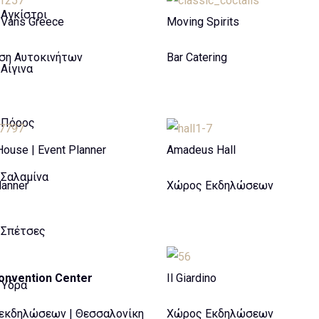
Αγκίστρι
 Vans Greece
Moving Spirits
αση Αυτοκινήτων
Bar Catering
Αίγινα
Πόρος
ouse | Event Planner
Amadeus Hall
Σαλαμίνα
lanner
Χώρος Εκδηλώσεων
Σπέτσες
Convention Center
Il Giardino
Ύδρα
εκδηλώσεων | Θεσσαλονίκη
Χώρος Εκδηλώσεων