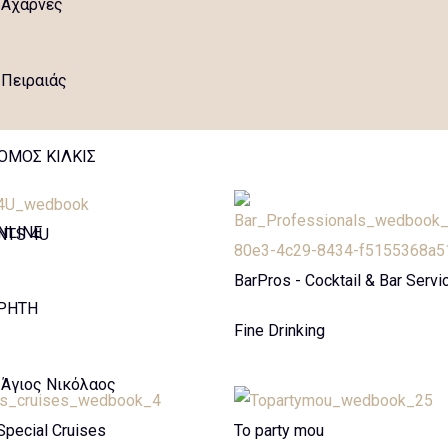
Αχαρνές
Πειραιάς
OMOΣ ΚΙΛΚΙΣ
NLINE
NTS 4U
BarPros - Cocktail & Bar Servi
ΡΗΤΗ
Fine Drinking
Άγιος Νικόλαος
Special Cruises
To party mou