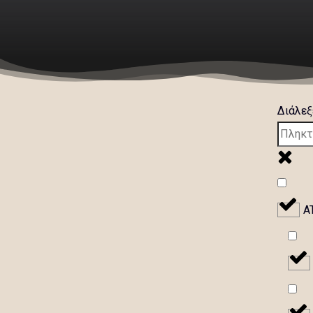
Διάλεξ
A