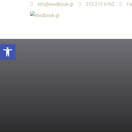
info@wedbook.gr
215 215 6762
Fa
Open toolbar