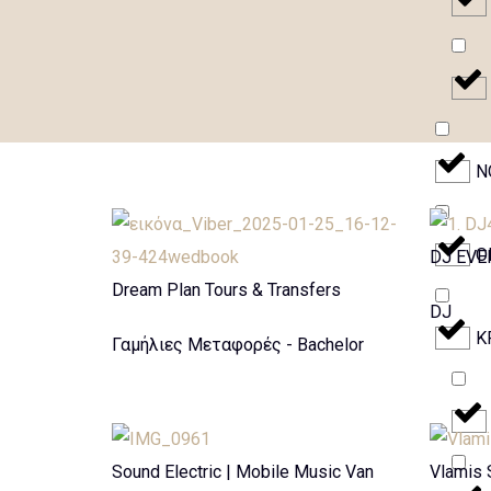
N
O
DJ EVE
Dream Plan Tours & Transfers
DJ
Κ
Γαμήλιες Μεταφορές - Bachelor
Sound Electric | Mobile Music Van
Vlamis 