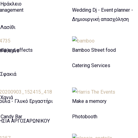
Ηράκλειο
Management
Wedding Dj - Event planner -
Δημιουργική απασχόληση
Λασίθι
ds and effects
Bamboo Street food
Ρέθυμνο
Catering Services
Σφακιά
Χανιά
ούλα - Γλυκό Εργαστήρι
Make a memory
 Candy Bar
Photobooth
ΗΣΙΑ ΑΡΓΟΣΑΡΩΝΙΚΟΥ