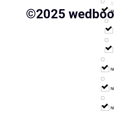
©2025 wedbook.
Ν
Ν
Ν
Ν