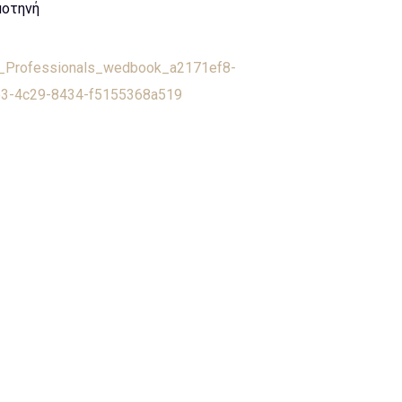
μοτηνή