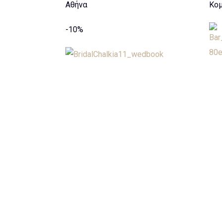
Αθήνα
Κο
-10%