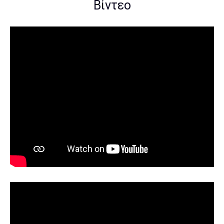
Βίντεο