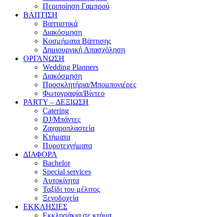
Περιποίηση Γαμπρού
ΒΑΠΤΙΣΗ
Βαπτιστικά
Διακόσμηση
Κοσμήματα Βάπτισης
Δημιουργική Απασχόληση
ΟΡΓΑΝΩΣΗ
Wedding Planners
Διακόσμηση
Προσκλητήρια/Μπομπονιέρες
Φωτογραφία/Βίντεο
PARTY – ΔΕΞΙΩΣΗ
Catering
DJ/Μπάντες
Ζαχαροπλαστεία
Κτήματα
Πυροτεχνήματα
ΔΙΑΦΟΡΑ
Bachelor
Special services
Αυτοκίνητα
Ταξίδι του μέλιτος
Ξενοδοχεία
ΕΚΚΛΗΣΙΕΣ
Εκκλησάκια σε κτήμα