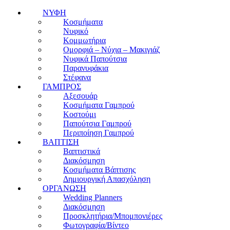
ΝΥΦΗ
Κοσμήματα
Νυφικό
Κομμωτήρια
Ομορφιά – Νύχια – Μακιγιάζ
Νυφικά Παπούτσια
Παρανυφάκια
Στέφανα
ΓΑΜΠΡΟΣ
Αξεσουάρ
Κοσμήματα Γαμπρού
Κοστούμι
Παπούτσια Γαμπρού
Περιποίηση Γαμπρού
ΒΑΠΤΙΣΗ
Βαπτιστικά
Διακόσμηση
Κοσμήματα Βάπτισης
Δημιουργική Απασχόληση
ΟΡΓΑΝΩΣΗ
Wedding Planners
Διακόσμηση
Προσκλητήρια/Μπομπονιέρες
Φωτογραφία/Βίντεο