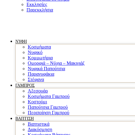
Εκκλησίες
Παρεκκλήσια
ΝΥΦΗ
Κοσμήματα
Νυφικό
Κομμωτήρια
Ομορφιά – Νύχια – Μακιγιάζ
Νυφικά Παπούτσια
Παρανυφάκια
Στέφανα
ΓΑΜΠΡΟΣ
Αξεσουάρ
Κοσμήματα Γαμπρού
Κοστούμι
Παπούτσια Γαμπρού
Περιποίηση Γαμπρού
ΒΑΠΤΙΣΗ
Βαπτιστικά
Διακόσμηση
Κοσμήματα Βάπτισης