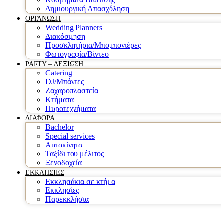
Δημιουργική Απασχόληση
ΟΡΓΑΝΩΣΗ
Wedding Planners
Διακόσμηση
Προσκλητήρια/Μπομπονιέρες
Φωτογραφία/Βίντεο
PARTY – ΔΕΞΙΩΣΗ
Catering
DJ/Μπάντες
Ζαχαροπλαστεία
Κτήματα
Πυροτεχνήματα
ΔΙΑΦΟΡΑ
Bachelor
Special services
Αυτοκίνητα
Ταξίδι του μέλιτος
Ξενοδοχεία
ΕΚΚΛΗΣΙΕΣ
Εκκλησάκια σε κτήμα
Εκκλησίες
Παρεκκλήσια