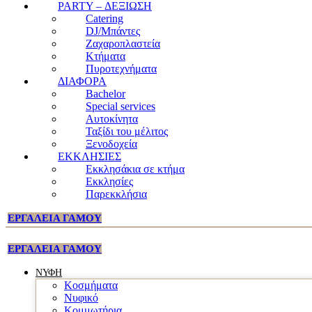
PARTY – ΔΕΞΙΩΣΗ
Catering
DJ/Μπάντες
Ζαχαροπλαστεία
Κτήματα
Πυροτεχνήματα
ΔΙΑΦΟΡΑ
Bachelor
Special services
Αυτοκίνητα
Ταξίδι του μέλιτος
Ξενοδοχεία
ΕΚΚΛΗΣΙΕΣ
Εκκλησάκια σε κτήμα
Εκκλησίες
Παρεκκλήσια
ΕΡΓΑΛΕΙΑ ΓΑΜΟΥ
ΕΡΓΑΛΕΙΑ ΓΑΜΟΥ
ΝΥΦΗ
Κοσμήματα
Νυφικό
Κομμωτήρια