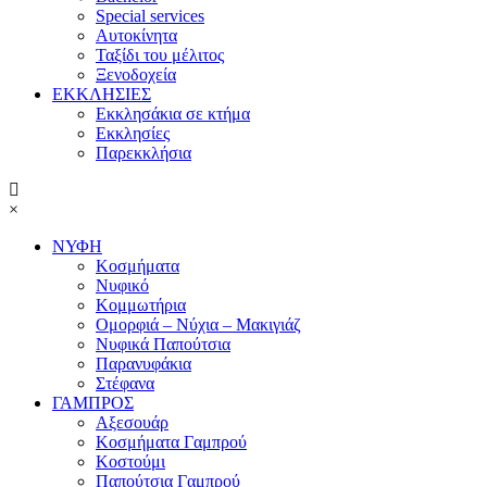
Special services
Αυτοκίνητα
Ταξίδι του μέλιτος
Ξενοδοχεία
ΕΚΚΛΗΣΙΕΣ
Εκκλησάκια σε κτήμα
Εκκλησίες
Παρεκκλήσια
×
ΝΥΦΗ
Κοσμήματα
Νυφικό
Κομμωτήρια
Ομορφιά – Νύχια – Μακιγιάζ
Νυφικά Παπούτσια
Παρανυφάκια
Στέφανα
ΓΑΜΠΡΟΣ
Αξεσουάρ
Κοσμήματα Γαμπρού
Κοστούμι
Παπούτσια Γαμπρού