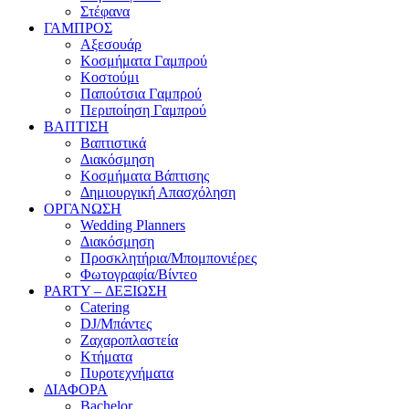
Στέφανα
ΓΑΜΠΡΟΣ
Αξεσουάρ
Κοσμήματα Γαμπρού
Κοστούμι
Παπούτσια Γαμπρού
Περιποίηση Γαμπρού
ΒΑΠΤΙΣΗ
Βαπτιστικά
Διακόσμηση
Κοσμήματα Βάπτισης
Δημιουργική Απασχόληση
ΟΡΓΑΝΩΣΗ
Wedding Planners
Διακόσμηση
Προσκλητήρια/Μπομπονιέρες
Φωτογραφία/Βίντεο
PARTY – ΔΕΞΙΩΣΗ
Catering
DJ/Μπάντες
Ζαχαροπλαστεία
Κτήματα
Πυροτεχνήματα
ΔΙΑΦΟΡΑ
Bachelor