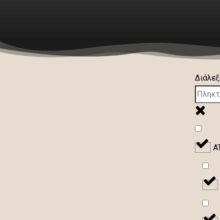
Διάλεξ
A