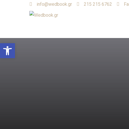
info@wedbook.gr
215 215 6762
Fa
Open toolbar