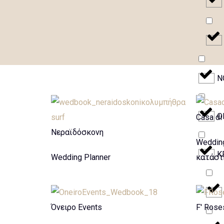
N
O
Casa di
Νεραϊδόσκονη
Wedding
Κ
Wedding Planner
κατάστ
Όνειρο Events
F' Rose