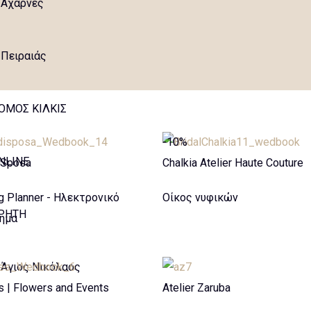
Αχαρνές
Πειραιάς
OMOΣ ΚΙΛΚΙΣ
-10%
NLINE
 Sposa
Chalkia Atelier Haute Couture
 Planner - Ηλεκτρονικό
Οίκος νυφικών
ΡΗΤΗ
ημα
Άγιος Νικόλαος
s | Flowers and Events
Atelier Zaruba