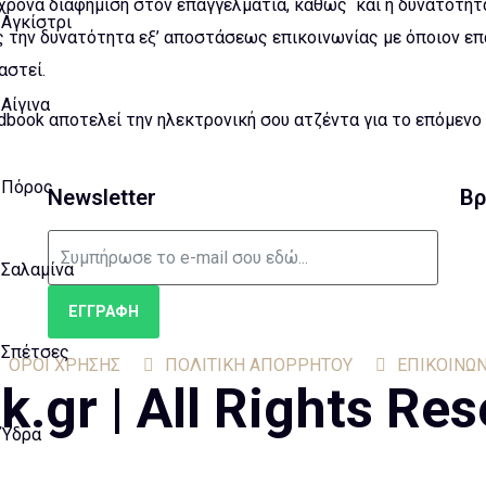
ρονα διαφήμιση στον επαγγελματία, καθώς και η δυνατότητ
Αγκίστρι
ς την δυνατότητα εξ’ αποστάσεως επικοινωνίας με όποιον ε
αστεί.
Αίγινα
book αποτελεί την ηλεκτρονική σου ατζέντα για το επόμενο 
Πόρος
Newsletter
Βρ
Σαλαμίνα
ΕΓΓΡΑΦΗ
Σπέτσες
ΟΡΟΙ ΧΡΗΣΗΣ
ΠΟΛΙΤΙΚΗ ΑΠΟΡΡΗΤΟΥ
ΕΠΙΚΟΙΝΩΝ
gr | All Rights Res
Ύδρα