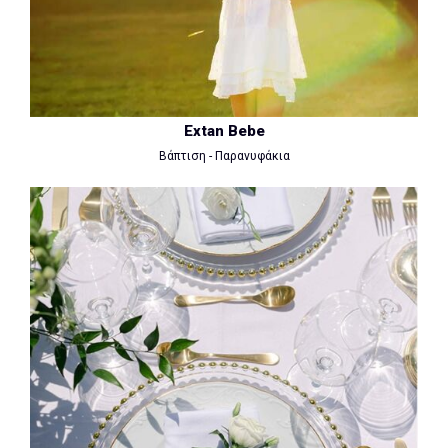
Extan Bebe
Βάπτιση - Παρανυφάκια