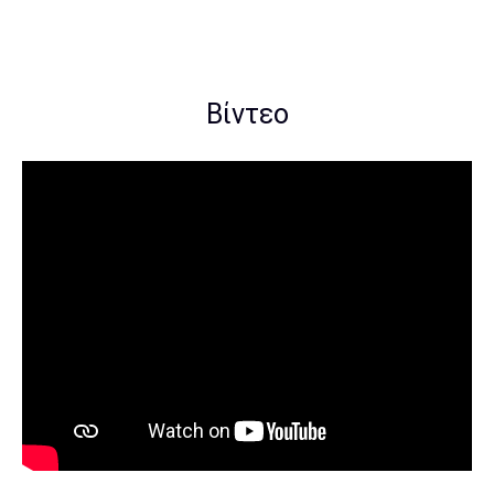
Βίντεο