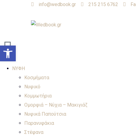
info@wedbook.gr
215 215 6762
Fa
Open toolbar
ΝΥΦΗ
Κοσμήματα
Νυφικό
Κομμωτήρια
Ομορφιά – Νύχια – Μακιγιάζ
Νυφικά Παπούτσια
Παρανυφάκια
Στέφανα