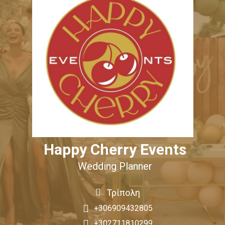
Happy Cherry Events
Wedding Planner
Τρίπολη
+306909432805
+302711810299