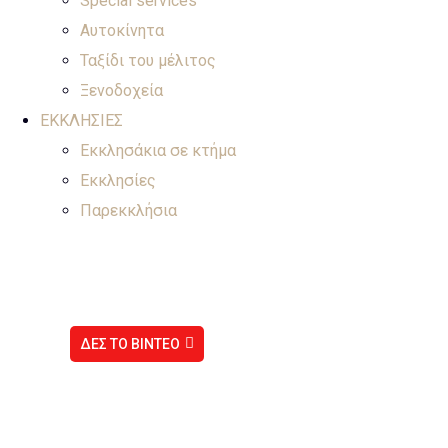
Special services
Αυτοκίνητα
Ταξίδι του μέλιτος
Ξενοδοχεία
ΕΚΚΛΗΣΙΕΣ
Εκκλησάκια σε κτήμα
Εκκλησίες
Παρεκκλήσια
Ιερός Ναός Αγίου Νικολάου
Πειραιά
ΔΕΣ ΤΟ ΒΙΝΤΕΟ
Πειραιά
agnik@otenet.gr