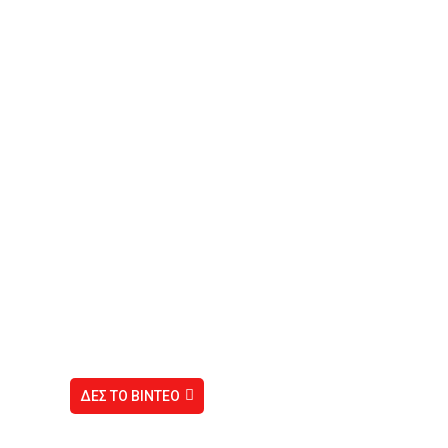
Ιερός Ναός Αγίου Νικολάου
Πειραιά
ΔΕΣ ΤΟ ΒΙΝΤΕΟ
Πειραιά