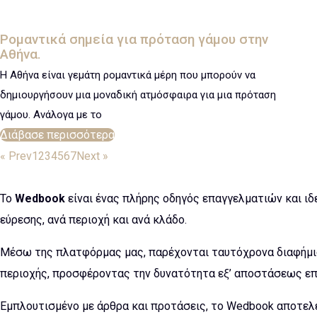
Ρομαντικά σημεία για πρόταση γάμου στην
Αθήνα.
Η Αθήνα είναι γεμάτη ρομαντικά μέρη που μπορούν να
δημιουργήσουν μια μοναδική ατμόσφαιρα για μια πρόταση
γάμου. Ανάλογα με το
Διάβασε περισσότερα
« Prev
1
2
3
4
5
6
7
Next »
Το
Wedbook
είναι ένας πλήρης οδηγός επαγγελματιών και ιδ
εύρεσης, ανά περιοχή και ανά κλάδο.
Μέσω της πλατφόρμας μας, παρέχονται ταυτόχρονα διαφήμισ
περιοχής, προσφέροντας την δυνατότητα εξ’ αποστάσεως επι
Εμπλουτισμένο με άρθρα και προτάσεις, το Wedbook αποτελεί